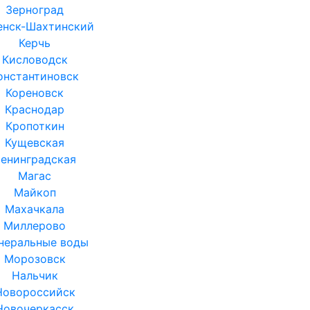
Зерноград
енск-Шахтинский
Керчь
Кисловодск
онстантиновск
Кореновск
Краснодар
Кропоткин
Кущевская
енинградская
Магас
Майкоп
Махачкала
Миллерово
неральные воды
Морозовск
Нальчик
Новороссийск
Новочеркасск