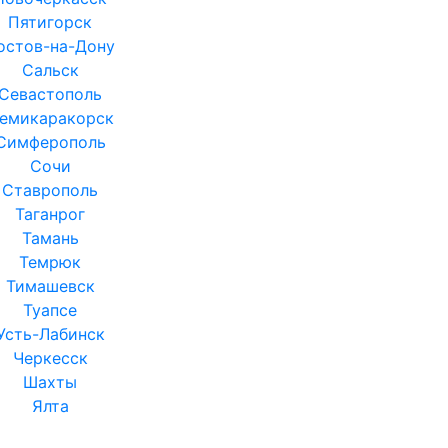
Пятигорск
остов-на-Дону
Сальск
Севастополь
емикаракорск
Симферополь
Сочи
Ставрополь
Таганрог
Тамань
Темрюк
Тимашевск
Туапсе
Усть-Лабинск
Черкесск
Шахты
Ялта