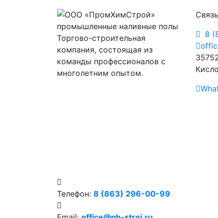
Связь
8 (
Торгово-строительная
offi
компания, состоящая из
35752
команды профессионалов с
Кисло
многолетним опытом.
Wha
Телефон:
8 (863) 296-00-99
Email:
office@ph-stroi.ru