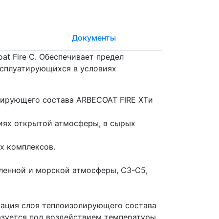
Документы
t Fire C. Обеспечивает предел
ксплуатирующихся в условиях
лирующего состава ARBECOAT FIRE XTи
иях открытой атмосферы, в сырых
х комплексов.
ленной и морской атмосферы, С3-С5,
нация слоя теплоизолирующего состава
азуется под воздействием температуры