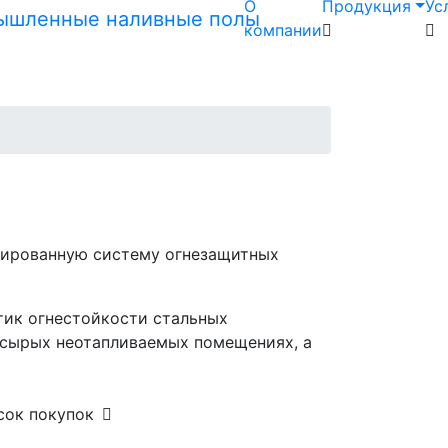
О
Продукция
Ус
компании
нированную систему огнезащитных
тик огнестойкости стальных
 сырых неотапливаемых помещениях, а
сок покупок