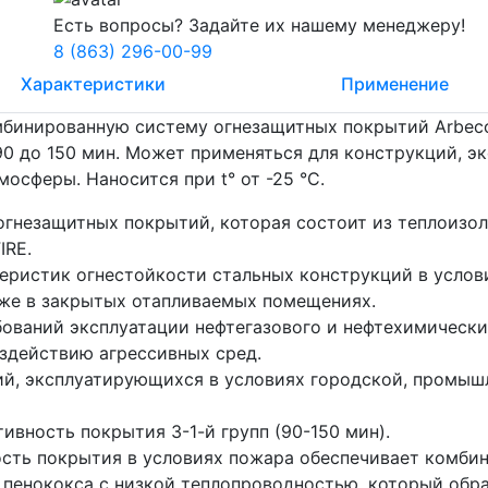
Есть вопросы? Задайте их нашему менеджеру!
8 (863) 296-00-99
Характеристики
Применение
бинированную систему огнезащитных покрытий Arbecoa
0 до 150 мин. Может применяться для конструкций, э
осферы. Наносится при t° от -25 °C.
огнезащитных покрытий, которая состоит из теплоизо
IRE.
еристик огнестойкости стальных конструкций в услов
же в закрытых отапливаемых помещениях.
бований эксплуатации нефтегазового и нефтехимически
здействию агрессивных сред.
й, эксплуатирующихся в условиях городской, промыш
вность покрытия 3-1-й групп (90-150 мин).
сть покрытия в условиях пожара обеспечивает комби
 пенококса с низкой теплопроводностью, который обр