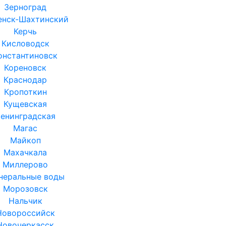
Зерноград
енск-Шахтинский
Керчь
Кисловодск
онстантиновск
Кореновск
Краснодар
Кропоткин
Кущевская
енинградская
Магас
Майкоп
Махачкала
Миллерово
неральные воды
Морозовск
Нальчик
Новороссийск
Новочеркасск