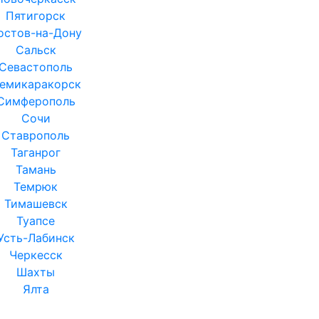
Пятигорск
остов-на-Дону
Сальск
Севастополь
емикаракорск
Симферополь
Сочи
Ставрополь
Таганрог
Тамань
Темрюк
Тимашевск
Туапсе
Усть-Лабинск
Черкесск
Шахты
Ялта