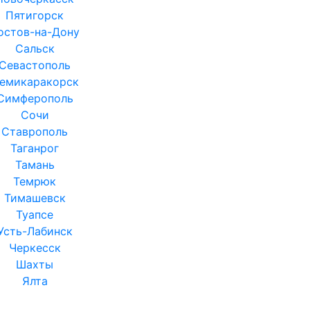
Пятигорск
остов-на-Дону
Сальск
Севастополь
емикаракорск
Симферополь
Сочи
Ставрополь
Таганрог
Тамань
Темрюк
Тимашевск
Туапсе
Усть-Лабинск
Черкесск
Шахты
Ялта