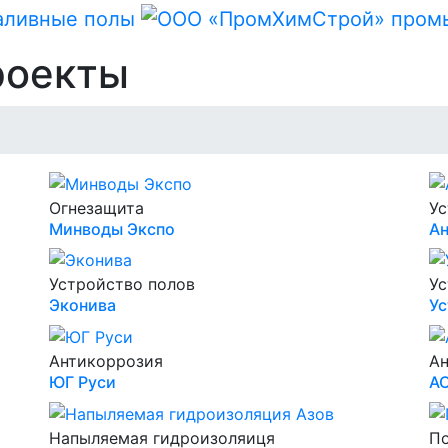
роекты
Огнезащита
Ус
Минводы Экспо
Ан
Устройство полов
Ус
Эконива
Ус
Антикоррозия
Ан
ЮГ Руси
А
Напыляемая гидроизоляиця
По