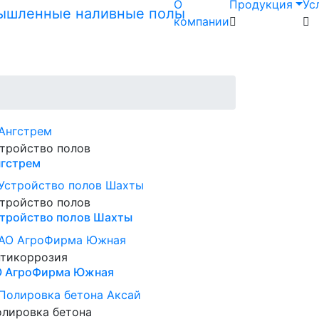
О
Продукция
Ус
компании
тройство полов
гстрем
тройство полов
тройство полов Шахты
тикоррозия
О АгроФирма Южная
лировка бетона