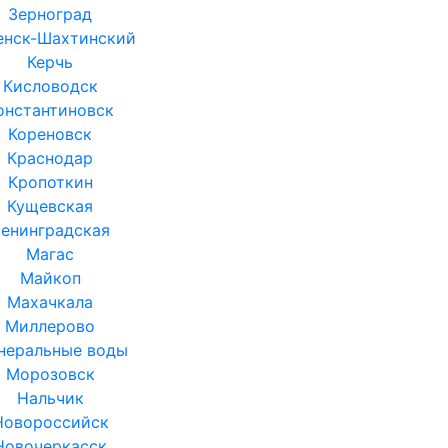
Зерноград
енск-Шахтинский
Керчь
Кисловодск
онстантиновск
Кореновск
Краснодар
Кропоткин
Кущевская
енинградская
Магас
Майкоп
Махачкала
Миллерово
неральные воды
Морозовск
Нальчик
Новороссийск
Новочеркасск